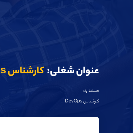
عنوان شغلی:
کارشناس DevOps
مسلط به:
کارشناس DevOps